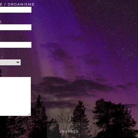
E / ORGANISME
E
 :
ENVOYER